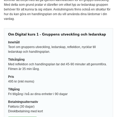
kommer att börja med att gå igenom kännetecken för en grupps utveckling.
Med detta som grund pratar vi därefter om vilket typ av ledarskap gruppen
behöver för att kunna ta sig vidare. Avslutningsvis finns också en struktur för
hur du kan göra en handlingsplan om du vill använda dina lärdomar i din
vardag.
Om Digital kurs 1 - Gruppens utveckling och ledarskap
Innehåll
Teori om gruppens utveckling, ledarskap, reflektion, nycklar till
ledarskap och handlingsplan.
Tidsåtgång
Med reflektion och handlingsplan tar det 45-90 minuter att genomföra.
Filmen är 35 min lång.
Pris
495 kr (inkl moms)
Tillgång
Fri tillgång i två av dina enheter i 90 dagar
Betalningsalternativ
Faktura (30 dagar)
Direktbetalning med kort